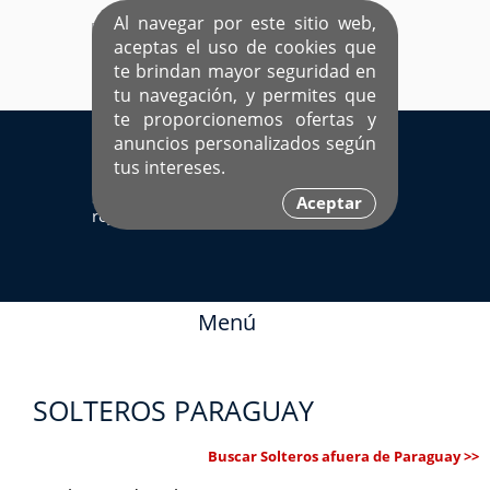
Al navegar por este sitio web,
aceptas el uso de cookies que
te brindan mayor seguridad en
tu navegación, y permites que
te proporcionemos ofertas y
EL ÚNICO SITIO DEDICADO A SOLTEROS
anuncios personalizados según
HISPANOS COMO TÚ
tus intereses.
Sí ya estás
Ingresa aquí
Aceptar
registrado
Menú
SOLTEROS PARAGUAY
Buscar Solteros afuera de Paraguay >>