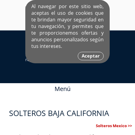
Al navegar por este sitio web,
aceptas el uso de cookies que
te brindan mayor seguridad en
tu navegación, y permites que
te proporcionemos ofertas y
EL ÚNICO SITIO DEDICADO A SOLTEROS
anuncios personalizados según
HISPANOS COMO TÚ
tus intereses.
Sí ya estás
Ingresa aquí
Aceptar
registrado
Menú
SOLTEROS BAJA CALIFORNIA
Solteros Mexico >>