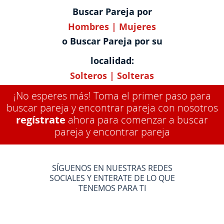
Buscar Pareja por
Hombres
|
Mujeres
o Buscar Pareja por su
localidad:
Solteros
|
Solteras
¡No esperes más! Toma el primer paso para
buscar pareja y encontrar pareja con nosotros
regístrate
ahora para comenzar a buscar
pareja y encontrar pareja
SÍGUENOS EN NUESTRAS REDES
SOCIALES Y ENTERATE DE LO QUE
TENEMOS PARA TI