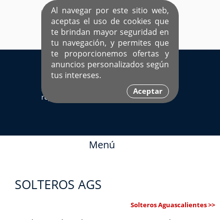
Al navegar por este sitio web,
aceptas el uso de cookies que
te brindan mayor seguridad en
tu navegación, y permites que
te proporcionemos ofertas y
EL ÚNICO SITIO DEDICADO A SOLTEROS
anuncios personalizados según
HISPANOS COMO TÚ
tus intereses.
Sí ya estás
Ingresa aquí
Aceptar
registrado
Menú
SOLTEROS AGS
Solteros Aguascalientes >>