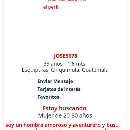
JOSE5678
35 años - 1.6 mts.
Esquipulas
,
Chiquimula
,
Guatemala
Enviar Mensaje
Tarjetas de Interés
Favoritos
Estoy buscando:
Mujer de 20-30 años
soy un hombre amoroso y aventurero y bus...