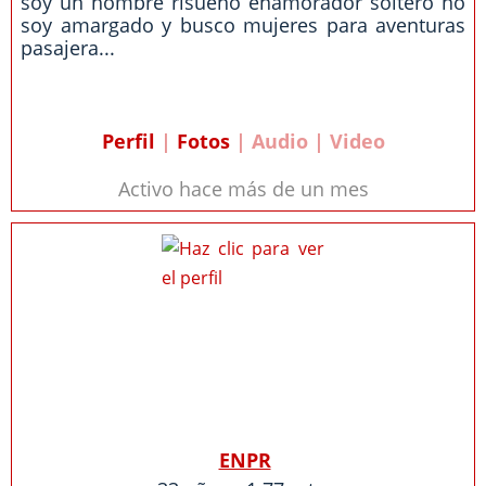
soy un hombre risueño enamorador soltero no
soy amargado y busco mujeres para aventuras
pasajera...
Perfil
|
Fotos
| Audio | Video
Activo hace más de un mes
ENPR