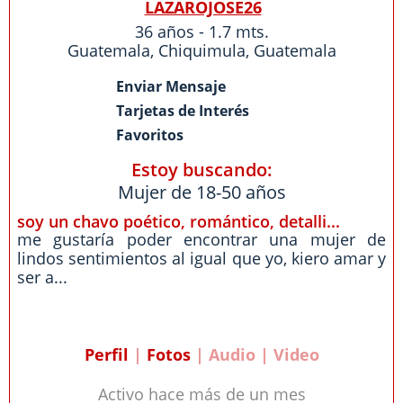
LAZAROJOSE26
36 años - 1.7 mts.
Guatemala
,
Chiquimula
,
Guatemala
Enviar Mensaje
Tarjetas de Interés
Favoritos
Estoy buscando:
Mujer de 18-50 años
soy un chavo poético, romántico, detalli...
me gustaría poder encontrar una mujer de
lindos sentimientos al igual que yo, kiero amar y
ser a...
Perfil
|
Fotos
| Audio | Video
Activo hace más de un mes