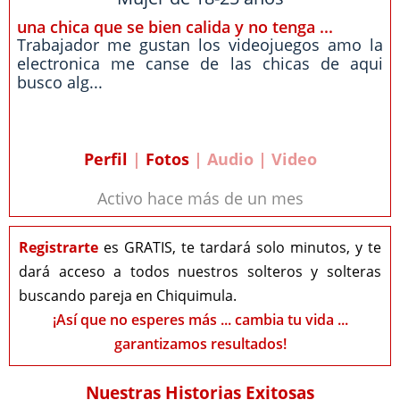
una chica que se bien calida y no tenga ...
Trabajador me gustan los videojuegos amo la
electronica me canse de las chicas de aqui
busco alg...
Perfil
|
Fotos
| Audio | Video
Activo hace más de un mes
Registrarte
es GRATIS, te tardará solo minutos, y te
dará acceso a todos nuestros solteros y solteras
buscando pareja en Chiquimula.
¡Así que no esperes más ... cambia tu vida ...
garantizamos resultados!
Nuestras Historias Exitosas