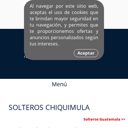
Al navegar por este sitio web,
aceptas el uso de cookies que
te brindan mayor seguridad en
tu navegación, y permites que
te proporcionemos ofertas y
EL ÚNICO SITIO DEDICADO A SOLTEROS
anuncios personalizados según
HISPANOS COMO TÚ
tus intereses.
Sí ya estás
Ingresa aquí
Aceptar
registrado
Menú
SOLTEROS CHIQUIMULA
Solteros Guatemala >>