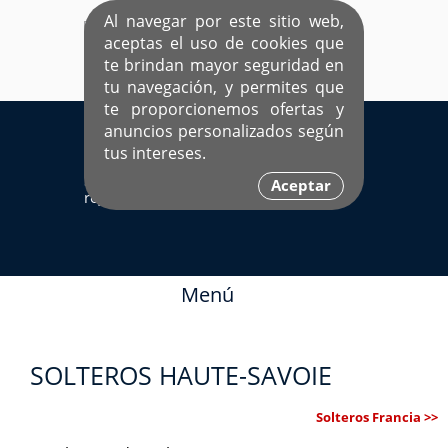
Al navegar por este sitio web,
aceptas el uso de cookies que
te brindan mayor seguridad en
tu navegación, y permites que
te proporcionemos ofertas y
EL ÚNICO SITIO DEDICADO A SOLTEROS
anuncios personalizados según
HISPANOS COMO TÚ
tus intereses.
Sí ya estás
Ingresa aquí
Aceptar
registrado
Menú
SOLTEROS HAUTE-SAVOIE
Solteros Francia >>