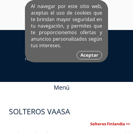
Al navegar por este sitio web,
aceptas el uso de cookies que
te brindan mayor seguridad en
tu navegación, y permites que
te proporcionemos ofertas y
EL ÚNICO SITIO DEDICADO A SOLTEROS
anuncios personalizados según
HISPANOS COMO TÚ
tus intereses.
Sí ya estás
Ingresa aquí
Aceptar
registrado
Menú
SOLTEROS VAASA
Solteros Finlandia >>