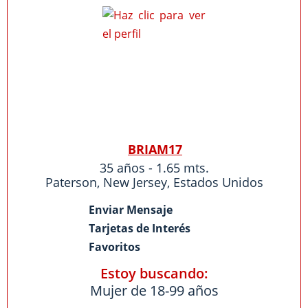
BRIAM17
35 años - 1.65 mts.
Paterson
,
New Jersey
,
Estados Unidos
Enviar Mensaje
Tarjetas de Interés
Favoritos
Estoy buscando:
Mujer de 18-99 años