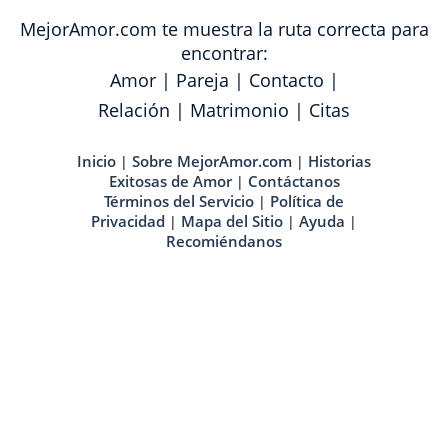
MejorAmor.com te muestra la ruta correcta para
encontrar:
Amor
|
Pareja
|
Contacto
|
Relación
|
Matrimonio
|
Citas
Inicio
Sobre MejorAmor.com
Historias
|
|
Exitosas de Amor
Contáctanos
|
Términos del Servicio
Política de
|
Privacidad
Mapa del Sitio
Ayuda
|
|
|
Recomiéndanos