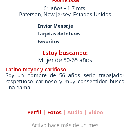
PASTE4835
61 años - 1.7 mts.
Paterson
,
New Jersey
,
Estados Unidos
Enviar Mensaje
Tarjetas de Interés
Favoritos
Estoy buscando:
Mujer de 50-65 años
Latino mayor y cariñoso
Soy un hombre de 56 años serio trabajador
respetuoso cariñoso y muy consentidor busco
una dama ...
Perfil
|
Fotos
| Audio | Video
Activo hace más de un mes