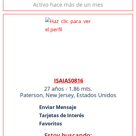
Activo hace más de un mes
ISAIAS0816
27 años - 1.86 mts.
Paterson
,
New Jersey
,
Estados Unidos
Enviar Mensaje
Tarjetas de Interés
Favoritos
Estoy buscando: