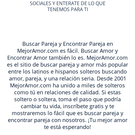
SOCIALES Y ENTERATE DE LO QUE
TENEMOS PARA TI
Buscar Pareja y Encontrar Pareja en
MejorAmor.com es fácil. Buscar Amor y
Encontrar Amor también lo es. MejorAmor.com
es el sitio de buscar pareja y amor más popular
entre los latinos e hispanos solteros buscando
amor, pareja, y una relación seria. Desde 2001
MejorAmor.com ha unido a miles de solteros
como tú en relaciones de calidad. Si estas
soltero o soltera, toma el paso que podría
cambiar tu vida, inscríbete gratis y te
mostraremos lo fácil que es buscar pareja y
encontrar pareja con nosotros. ¡Tu mejor amor
te está esperando!