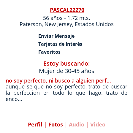
PASCAL22270
56 años - 1.72 mts.
Paterson
,
New Jersey
,
Estados Unidos
Enviar Mensaje
Tarjetas de Interés
Favoritos
Estoy buscando:
Mujer de 30-45 años
no soy perfecto, ni busco a alguien perf...
aunque se que no soy perfecto, trato de buscar
la perfeccion en todo lo que hago. trato de
enco...
Perfil
|
Fotos
| Audio | Video