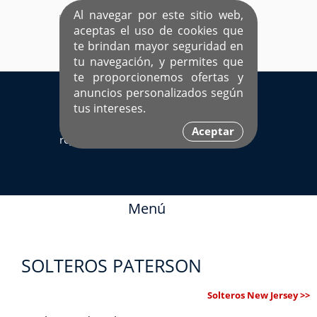
Al navegar por este sitio web,
aceptas el uso de cookies que
te brindan mayor seguridad en
tu navegación, y permites que
te proporcionemos ofertas y
EL ÚNICO SITIO DEDICADO A SOLTEROS
anuncios personalizados según
HISPANOS COMO TÚ
tus intereses.
Sí ya estás
Ingresa aquí
Aceptar
registrado
Menú
SOLTEROS PATERSON
Solteros New Jersey >>