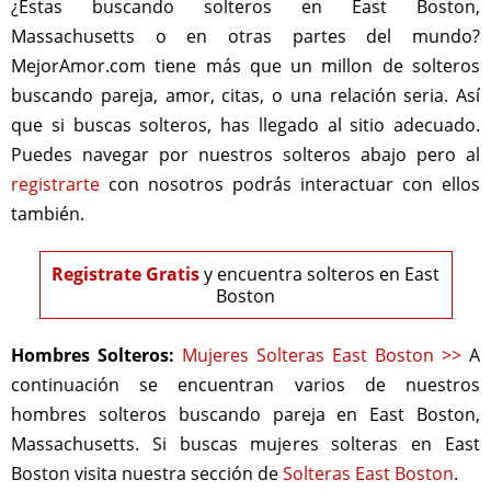
¿Estas buscando solteros en East Boston,
Massachusetts o en otras partes del mundo?
MejorAmor.com tiene más que un millon de solteros
buscando pareja, amor, citas, o una relación seria. Así
que si buscas solteros, has llegado al sitio adecuado.
Puedes navegar por nuestros solteros abajo pero al
registrarte
con nosotros podrás interactuar con ellos
también.
Registrate Gratis
y encuentra solteros en East
Boston
Hombres Solteros:
Mujeres Solteras East Boston >>
A
continuación se encuentran varios de nuestros
hombres solteros buscando pareja en East Boston,
Massachusetts. Si buscas mujeres solteras en East
Boston visita nuestra sección de
Solteras East Boston
.