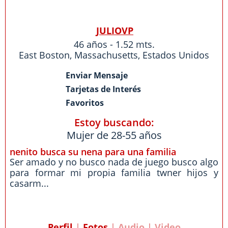
JULIOVP
46 años - 1.52 mts.
East Boston
,
Massachusetts
,
Estados Unidos
Enviar Mensaje
Tarjetas de Interés
Favoritos
Estoy buscando:
Mujer de 28-55 años
nenito busca su nena para una familia
Ser amado y no busco nada de juego busco algo
para formar mi propia familia twner hijos y
casarm...
Perfil
|
Fotos
| Audio | Video