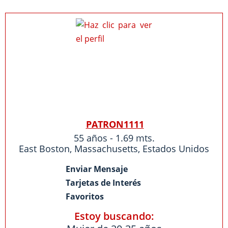
PATRON1111
55 años - 1.69 mts.
East Boston
,
Massachusetts
,
Estados Unidos
Enviar Mensaje
Tarjetas de Interés
Favoritos
Estoy buscando: