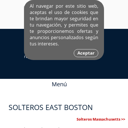
Al navegar por este sitio web,
aceptas el uso de cookies que
te brindan mayor seguridad en
tu navegación, y permites que
te proporcionemos ofertas y
EL ÚNICO SITIO DEDICADO A SOLTEROS
anuncios personalizados según
HISPANOS COMO TÚ
tus intereses.
Sí ya estás
Ingresa aquí
Aceptar
registrado
Menú
SOLTEROS EAST BOSTON
Solteros Massachusetts >>