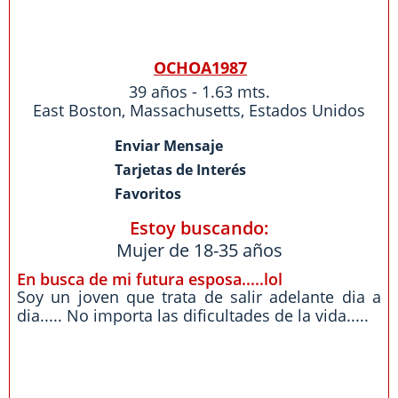
OCHOA1987
39 años - 1.63 mts.
East Boston
,
Massachusetts
,
Estados Unidos
Enviar Mensaje
Tarjetas de Interés
Favoritos
Estoy buscando:
Mujer de 18-35 años
En busca de mi futura esposa.....lol
Soy un joven que trata de salir adelante dia a
dia..... No importa las dificultades de la vida.....