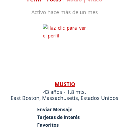
Activo hace más de un mes
MUSTIO
43 años - 1.8 mts.
East Boston
,
Massachusetts
,
Estados Unidos
Enviar Mensaje
Tarjetas de Interés
Favoritos