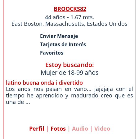
BROOCKS82
44 años - 1.67 mts.
East Boston
,
Massachusetts
,
Estados Unidos
Enviar Mensaje
Tarjetas de Interés
Favoritos
Estoy buscando:
Mujer de 18-99 años
latino buena onda i divertido
Los anos nos pasan en vano... jajajaja con el
tiempo he aprendido y madurado creo que es
una de ...
Perfil
|
Fotos
| Audio | Video