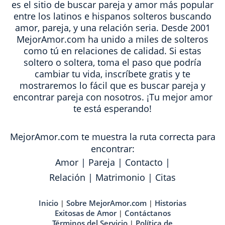
es el sitio de buscar pareja y amor más popular
entre los latinos e hispanos solteros buscando
amor, pareja, y una relación seria. Desde 2001
MejorAmor.com ha unido a miles de solteros
como tú en relaciones de calidad. Si estas
soltero o soltera, toma el paso que podría
cambiar tu vida, inscríbete gratis y te
mostraremos lo fácil que es buscar pareja y
encontrar pareja con nosotros. ¡Tu mejor amor
te está esperando!
MejorAmor.com te muestra la ruta correcta para
encontrar:
Amor
|
Pareja
|
Contacto
|
Relación
|
Matrimonio
|
Citas
Inicio
Sobre MejorAmor.com
Historias
|
|
Exitosas de Amor
Contáctanos
|
Términos del Servicio
Política de
|