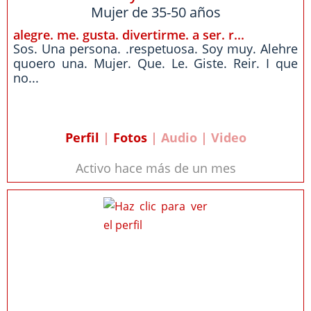
Mujer de 35-50 años
alegre. me. gusta. divertirme. a ser. r...
Sos. Una persona. .respetuosa. Soy muy. Alehre
quoero una. Mujer. Que. Le. Giste. Reir. I que
no...
Perfil
|
Fotos
| Audio | Video
Activo hace más de un mes