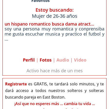
Favoritos
Estoy buscando:
Mujer de 26-36 años
un hispano romantico busca dama atract...
soy una persona muy romantica y conprensiba
me gusta escuchar musica y practico el futbol y
...
Perfil
|
Fotos
| Audio | Video
Activo hace más de un mes
Registrarte
es GRATIS, te tardará solo minutos, y te
dará acceso a todos nuestros solteros y solteras
buscando pareja en East Boston.
¡Así que no esperes más ... cambia tu vida ...