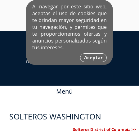
Al navegar por este sitio web,
aceptas el uso de cookies que
te brindan mayor seguridad en
tu navegación, y permites que
te proporcionemos ofertas y
EL ÚNICO SITIO DEDICADO A SOLTEROS
anuncios personalizados según
HISPANOS COMO TÚ
tus intereses.
Sí ya estás
Ingresa aquí
Aceptar
registrado
Menú
SOLTEROS WASHINGTON
Solteros District of Columbia >>