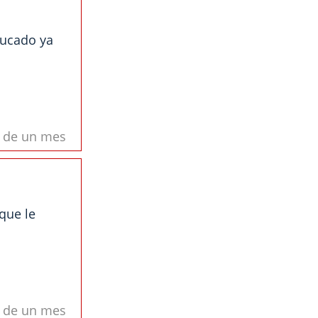
ducado ya
s de un mes
que le
s de un mes