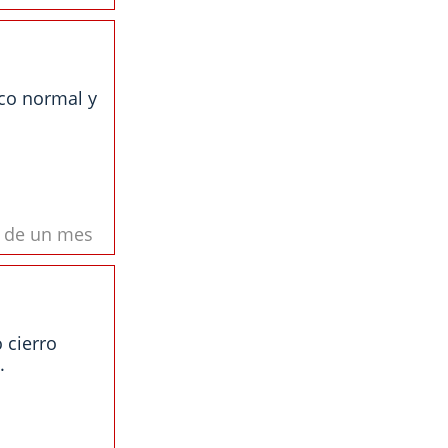
co normal y
s de un mes
 cierro
.