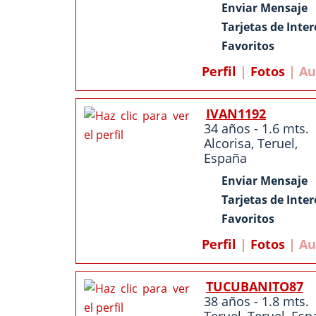
Enviar Mensaje
Tarjetas de Inter
Favoritos
Perfil
|
Fotos
| Au
IVAN1192
34 años - 1.6 mts.
Alcorisa
,
Teruel
,
España
Enviar Mensaje
Tarjetas de Inter
Favoritos
Perfil
|
Fotos
| Au
TUCUBANITO87
38 años - 1.8 mts.