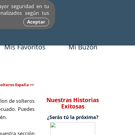
ayor seguridad en tu
nalizados según tus
Aceptar
Mis Favoritos
Mi Buzón
Solteros España >>
Nuestras Historias
lon de solteros
Exitosas
decuado. Puedes
én.
¿Serás tú la próxima?
nuestra sección