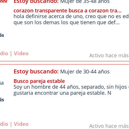
000
Estoy buscando:
Mujer de 35-48 años
corazon transparente busca a corazon tra...
hola definirse acerca de uno, creo que no es e
que son los demas los que tienen que def...
és
dio | Video
Activo hace má
Estoy buscando:
Mujer de 30-44 años
Busco pareja estable
ña
Soy un hombre de 44 años, separado, sin hijos 
gustaria encontrar una pareja estable. N
és
dio | Video
Activo hace má