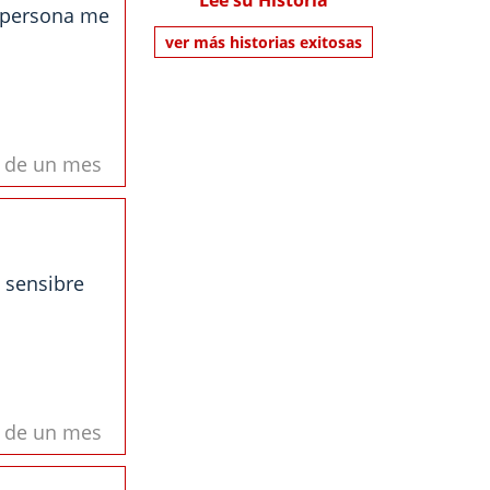
Lee su Historia
a persona me
ver más historias exitosas
s de un mes
 sensibre
s de un mes