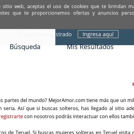
e sitio web, aceptas el uso de cookies que te brindan m
mites que te proporcionemos ofertas y anuncios perso
ITIO DEDICADO A SOLTEROS HISPANOS COMO TÚ
Sí ya estás registrado
Ingresa aquí
Búsqueda
Mis Resultados
ras partes del mundo? MejorAmor.com tiene más que un mil
 seria. Así que si buscas solteros, has llegado al sitio a
registrarte
con nosotros podrás interactuar con ellos tambi
 de Teruel. Si buscas mujeres solteras en Teruel visita 