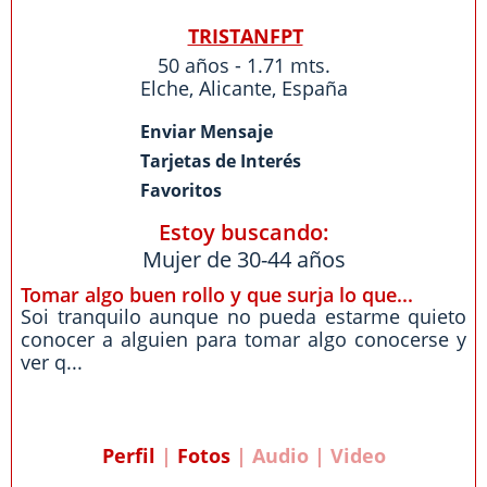
TRISTANFPT
50 años - 1.71 mts.
Elche
,
Alicante
,
España
Enviar Mensaje
Tarjetas de Interés
Favoritos
Estoy buscando:
Mujer de 30-44 años
Tomar algo buen rollo y que surja lo que...
Soi tranquilo aunque no pueda estarme quieto
conocer a alguien para tomar algo conocerse y
ver q...
Perfil
|
Fotos
| Audio | Video