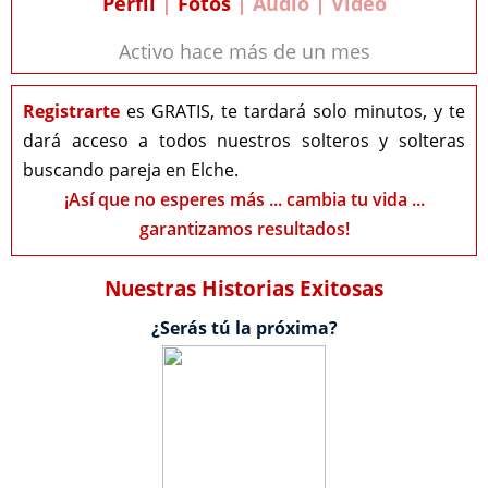
Perfil
|
Fotos
| Audio | Video
Activo hace más de un mes
Registrarte
es GRATIS, te tardará solo minutos, y te
dará acceso a todos nuestros solteros y solteras
buscando pareja en Elche.
¡Así que no esperes más ... cambia tu vida ...
garantizamos resultados!
Nuestras Historias Exitosas
¿Serás tú la próxima?