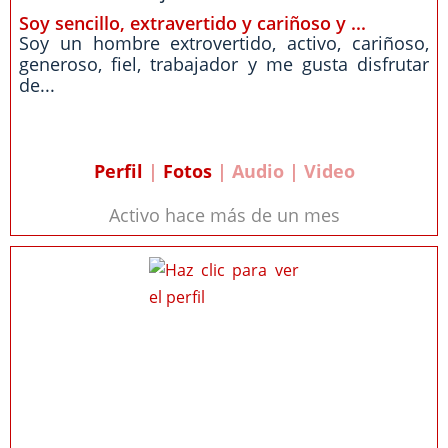
Soy sencillo, extravertido y cariñoso y ...
Soy un hombre extrovertido, activo, cariñoso,
generoso, fiel, trabajador y me gusta disfrutar
de...
Perfil
|
Fotos
| Audio | Video
Activo hace más de un mes