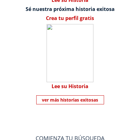
Lee su Historia
Sé nuestra próxima historia exitosa
Crea tu perfil gratis
Lee su Historia
ver más historias exitosas
COMIENZA TU BÚSQUEDA