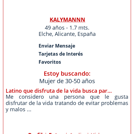
KALYMANNN
49 años - 1.7 mts.
Elche
,
Alicante
,
España
Enviar Mensaje
Tarjetas de Interés
Favoritos
Estoy buscando:
Mujer de 30-50 años
Latino que disfruta de la vida busca par...
Me considero una persona que le gusta
disfrutar de la vida tratando de evitar problemas
y malos ...