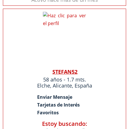
STEFAN52
58 años - 1.7 mts.
Elche
,
Alicante
,
España
Enviar Mensaje
Tarjetas de Interés
Favoritos
Estoy buscando: