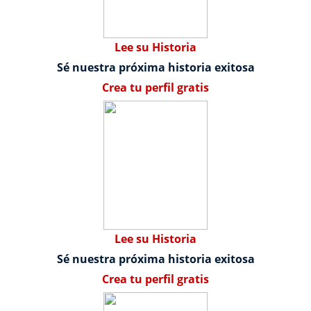
Lee su Historia
Sé nuestra próxima historia exitosa
Crea tu perfil gratis
Lee su Historia
Sé nuestra próxima historia exitosa
Crea tu perfil gratis