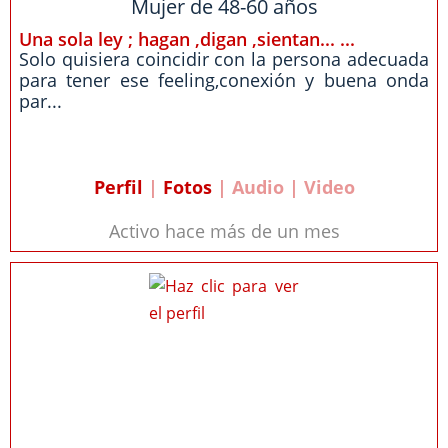
Mujer de 48-60 años
Una sola ley ; hagan ,digan ,sientan... ...
Solo quisiera coincidir con la persona adecuada
para tener ese feeling,conexión y buena onda
par...
Perfil
|
Fotos
| Audio | Video
Activo hace más de un mes