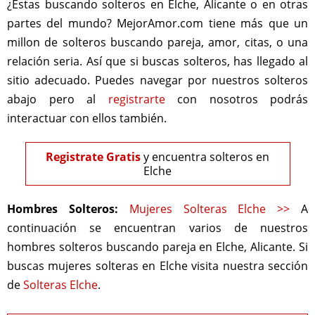
¿Estas buscando solteros en Elche, Alicante o en otras
partes del mundo? MejorAmor.com tiene más que un
millon de solteros buscando pareja, amor, citas, o una
relación seria. Así que si buscas solteros, has llegado al
sitio adecuado. Puedes navegar por nuestros solteros
abajo pero al
registrarte
con nosotros podrás
interactuar con ellos también.
Registrate Gratis
y encuentra solteros en
Elche
Hombres Solteros:
Mujeres Solteras Elche >>
A
continuación se encuentran varios de nuestros
hombres solteros buscando pareja en Elche, Alicante. Si
buscas mujeres solteras en Elche visita nuestra sección
de
Solteras Elche
.