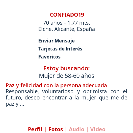
CONFIADO19
70 años - 1.77 mts.
Elche
,
Alicante
,
España
Enviar Mensaje
Tarjetas de Interés
Favoritos
Estoy buscando:
Mujer de 58-60 años
Paz y felicidad con la persona adecuada
Responsable, voluntarioso y optimista con el
futuro, deseo encontrar a la mujer que me de
paz y ...
Perfil
|
Fotos
| Audio | Video