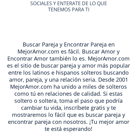
SOCIALES Y ENTERATE DE LO QUE
TENEMOS PARA TI
Buscar Pareja y Encontrar Pareja en
MejorAmor.com es fácil. Buscar Amor y
Encontrar Amor también lo es. MejorAmor.com
es el sitio de buscar pareja y amor más popular
entre los latinos e hispanos solteros buscando
amor, pareja, y una relación seria. Desde 2001
MejorAmor.com ha unido a miles de solteros
como tú en relaciones de calidad. Si estas
soltero o soltera, toma el paso que podría
cambiar tu vida, inscríbete gratis y te
mostraremos lo fácil que es buscar pareja y
encontrar pareja con nosotros. ¡Tu mejor amor
te está esperando!