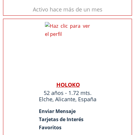
Activo hace más de un mes
HOLOKO
52 años - 1.72 mts.
Elche
,
Alicante
,
España
Enviar Mensaje
Tarjetas de Interés
Favoritos