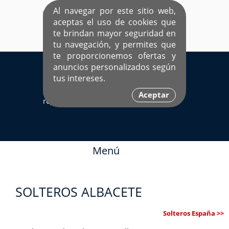
Al navegar por este sitio web,
aceptas el uso de cookies que
te brindan mayor seguridad en
tu navegación, y permites que
te proporcionemos ofertas y
EL ÚNICO SITIO DEDICADO A SOLTEROS
anuncios personalizados según
HISPANOS COMO TÚ
tus intereses.
Sí ya estás
Ingresa aquí
Aceptar
registrado
Menú
SOLTEROS ALBACETE
Solteros España >>