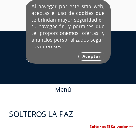
Al navegar por este sitio web,
aceptas el uso de cookies que
te brindan mayor seguridad en
tu navegación, y permites que
te proporcionemos ofertas y
EL ÚNICO SITIO DEDICADO A SOLTEROS
anuncios personalizados según
HISPANOS COMO TÚ
tus intereses.
Sí ya estás
Ingresa aquí
Aceptar
registrado
Menú
SOLTEROS LA PAZ
Solteros El Salvador >>