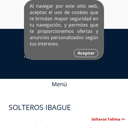
Al navegar por este sitio web,
aceptas el uso de cookies que
te brindan mayor seguridad en
tu navegación, y permites que
te proporcionemos ofertas y
EL ÚNICO SITIO DEDICADO A SOLTEROS
anuncios personalizados según
HISPANOS COMO TÚ
tus intereses.
Sí ya estás
Ingresa aquí
Aceptar
registrado
Menú
SOLTEROS IBAGUE
Solteros Tolima >>