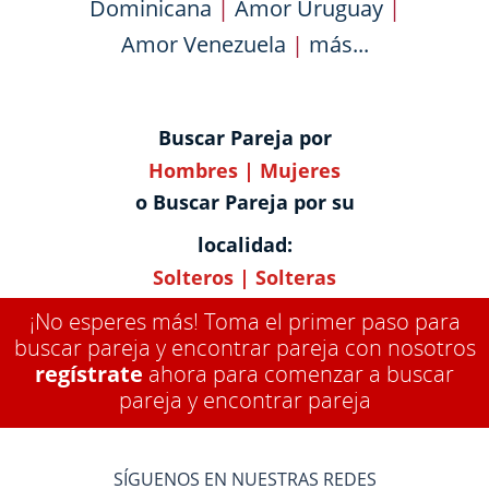
Dominicana
|
Amor Uruguay
|
Amor Venezuela
|
más...
Buscar Pareja por
Hombres
|
Mujeres
o Buscar Pareja por su
localidad:
Solteros
|
Solteras
¡No esperes más! Toma el primer paso para
buscar pareja y encontrar pareja con nosotros
regístrate
ahora para comenzar a buscar
pareja y encontrar pareja
SÍGUENOS EN NUESTRAS REDES