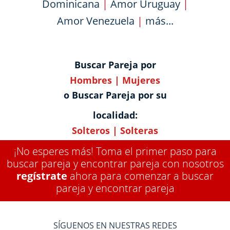
Dominicana
|
Amor Uruguay
|
Amor Venezuela
|
más...
Buscar Pareja por
Hombres
|
Mujeres
o Buscar Pareja por su
localidad:
Solteros
|
Solteras
¡No esperes más! Toma el primer paso para
buscar pareja y encontrar pareja con nosotros
regístrate
ahora para comenzar a buscar
pareja y encontrar pareja
SÍGUENOS EN NUESTRAS REDES