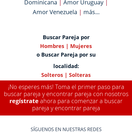
Dominicana
|
Amor Uruguay
|
Amor Venezuela
|
más...
Buscar Pareja por
Hombres
|
Mujeres
o Buscar Pareja por su
localidad:
Solteros
|
Solteras
¡No esperes más! Toma el primer paso para
buscar pareja y encontrar pareja con nosotros
regístrate
ahora para comenzar a buscar
pareja y encontrar pareja
SÍGUENOS EN NUESTRAS REDES