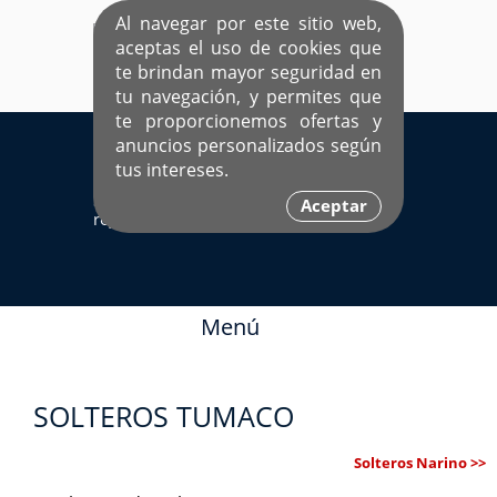
Al navegar por este sitio web,
aceptas el uso de cookies que
te brindan mayor seguridad en
tu navegación, y permites que
te proporcionemos ofertas y
EL ÚNICO SITIO DEDICADO A SOLTEROS
anuncios personalizados según
HISPANOS COMO TÚ
tus intereses.
Sí ya estás
Ingresa aquí
Aceptar
registrado
Menú
SOLTEROS TUMACO
Solteros Narino >>