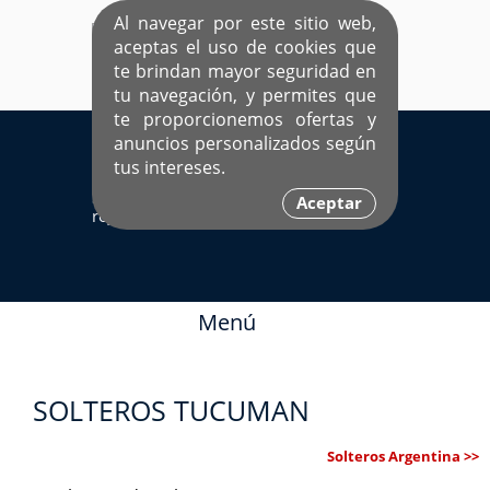
Al navegar por este sitio web,
aceptas el uso de cookies que
te brindan mayor seguridad en
tu navegación, y permites que
te proporcionemos ofertas y
EL ÚNICO SITIO DEDICADO A SOLTEROS
anuncios personalizados según
HISPANOS COMO TÚ
tus intereses.
Sí ya estás
Ingresa aquí
Aceptar
registrado
Menú
SOLTEROS TUCUMAN
Solteros Argentina >>