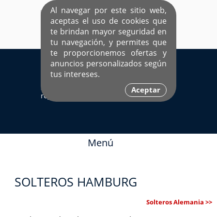
Al navegar por este sitio web,
aceptas el uso de cookies que
te brindan mayor seguridad en
tu navegación, y permites que
te proporcionemos ofertas y
EL ÚNICO SITIO DEDICADO A SOLTEROS
anuncios personalizados según
HISPANOS COMO TÚ
tus intereses.
Sí ya estás
Ingresa aquí
Aceptar
registrado
Menú
SOLTEROS HAMBURG
Solteros Alemania >>