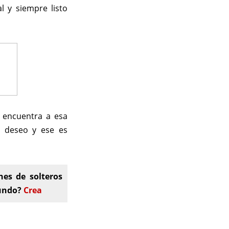
l y siempre listo
 encuentra a esa
u deseo y ese es
nes de solteros
mundo?
Crea