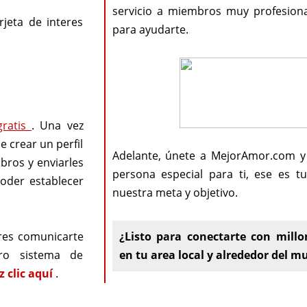
servicio a miembros muy profesiona
rjeta de interes
para ayudarte.
gratis
. Una vez
e crear un perfil
Adelante, únete a MejorAmor.com y
mbros y enviarles
persona especial para ti, ese es t
poder establecer
nuestra meta y objetivo.
res comunicarte
¿Listo para conectarte con millo
ro sistema de
en tu area local y alrededor del 
z clic aquí
.