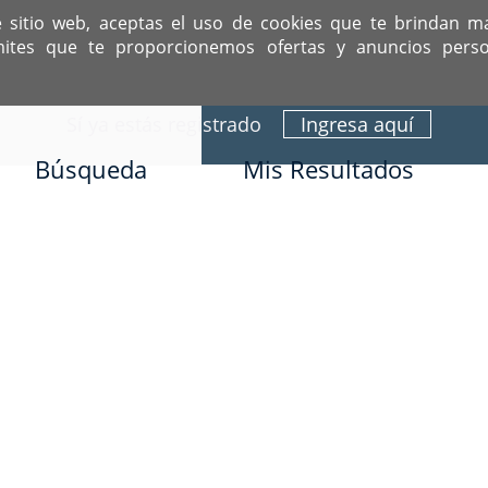
e sitio web, aceptas el uso de cookies que te brindan m
mites que te proporcionemos ofertas y anuncios perso
ITIO DEDICADO A SOLTEROS HISPANOS COMO TÚ
Sí ya estás registrado
Ingresa aquí
Búsqueda
Mis Resultados