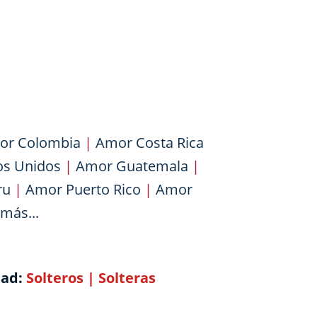
or Colombia
|
Amor Costa Rica
os Unidos
|
Amor Guatemala
|
ru
|
Amor Puerto Rico
|
Amor
más...
dad:
Solteros
|
Solteras