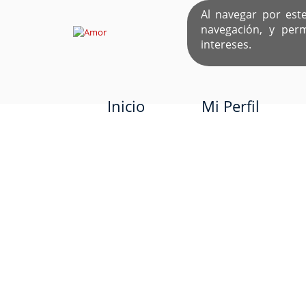
Al navegar por est
navegación, y per
EL ÚNICO S
intereses.
Inicio
Mi Perfil