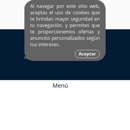
Al navegar por este sitio web,
aceptas el uso de cookies que
te brindan mayor seguridad en
tu navegación, y permites que
te proporcionemos ofertas y
EL ÚNICO SITIO DEDICADO A SOLTEROS
anuncios personalizados según
HISPANOS COMO TÚ
tus intereses.
Sí ya estás
Ingresa aquí
Aceptar
registrado
Menú