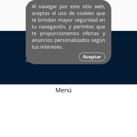
Al navegar por este sitio web,
aceptas el uso de cookies que
te brindan mayor seguridad en
tu navegación, y permites que
te proporcionemos ofertas y
EL ÚNICO SITIO DEDICADO A SOLTEROS
anuncios personalizados según
HISPANOS COMO TÚ
tus intereses.
Sí ya estás
Ingresa aquí
Aceptar
registrado
Menú