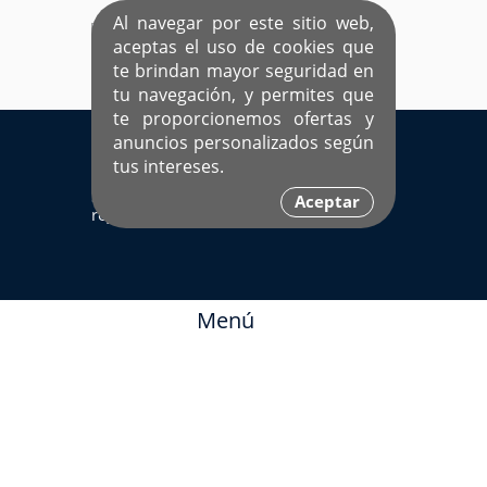
Al navegar por este sitio web,
aceptas el uso de cookies que
te brindan mayor seguridad en
tu navegación, y permites que
te proporcionemos ofertas y
EL ÚNICO SITIO DEDICADO A SOLTEROS
anuncios personalizados según
HISPANOS COMO TÚ
tus intereses.
Sí ya estás
Ingresa aquí
Aceptar
registrado
Menú