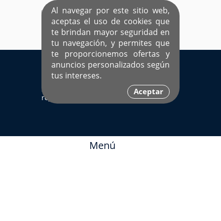
Al navegar por este sitio web,
aceptas el uso de cookies que
te brindan mayor seguridad en
tu navegación, y permites que
te proporcionemos ofertas y
EL ÚNICO SITIO DEDICADO A SOLTEROS
anuncios personalizados según
HISPANOS COMO TÚ
tus intereses.
Sí ya estás
Ingresa aquí
Aceptar
registrado
Menú