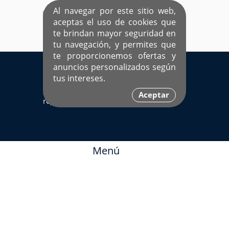
Al navegar por este sitio web,
aceptas el uso de cookies que
te brindan mayor seguridad en
tu navegación, y permites que
te proporcionemos ofertas y
EL ÚNICO SITIO DEDICADO A SOLTEROS
anuncios personalizados según
HISPANOS COMO TÚ
tus intereses.
Sí ya estás
Ingresa aquí
Aceptar
registrado
Menú