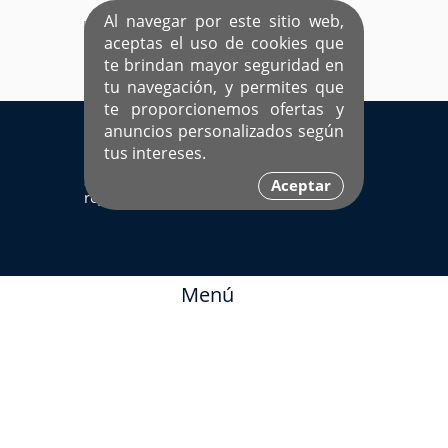
Al navegar por este sitio web,
aceptas el uso de cookies que
te brindan mayor seguridad en
tu navegación, y permites que
te proporcionemos ofertas y
EL ÚNICO SITIO DEDICADO A SOLTEROS
anuncios personalizados según
HISPANOS COMO TÚ
tus intereses.
Sí ya estás
Ingresa aquí
Aceptar
registrado
Menú