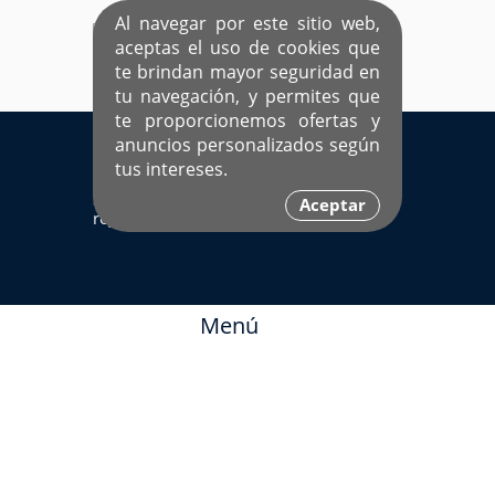
Al navegar por este sitio web,
aceptas el uso de cookies que
te brindan mayor seguridad en
tu navegación, y permites que
te proporcionemos ofertas y
EL ÚNICO SITIO DEDICADO A SOLTEROS
anuncios personalizados según
HISPANOS COMO TÚ
tus intereses.
Sí ya estás
Ingresa aquí
Aceptar
registrado
Menú