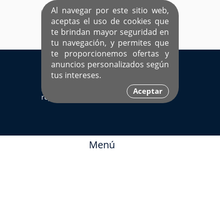
Al navegar por este sitio web,
aceptas el uso de cookies que
te brindan mayor seguridad en
tu navegación, y permites que
te proporcionemos ofertas y
EL ÚNICO SITIO DEDICADO A SOLTEROS
anuncios personalizados según
HISPANOS COMO TÚ
tus intereses.
Sí ya estás
Ingresa aquí
Aceptar
registrado
Menú