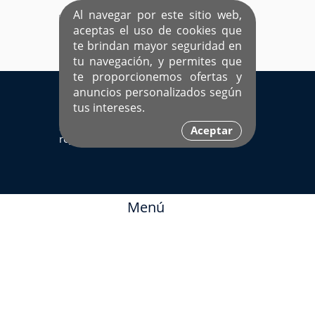
Al navegar por este sitio web,
aceptas el uso de cookies que
te brindan mayor seguridad en
tu navegación, y permites que
te proporcionemos ofertas y
EL ÚNICO SITIO DEDICADO A SOLTEROS
anuncios personalizados según
HISPANOS COMO TÚ
tus intereses.
Sí ya estás
Ingresa aquí
Aceptar
registrado
Menú