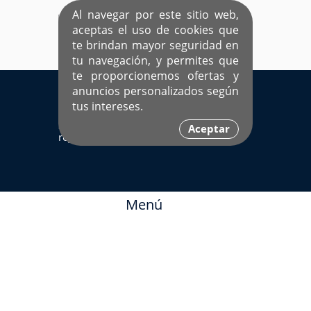
Al navegar por este sitio web,
aceptas el uso de cookies que
te brindan mayor seguridad en
tu navegación, y permites que
te proporcionemos ofertas y
EL ÚNICO SITIO DEDICADO A SOLTEROS
anuncios personalizados según
HISPANOS COMO TÚ
tus intereses.
Sí ya estás
Ingresa aquí
Aceptar
registrado
Menú