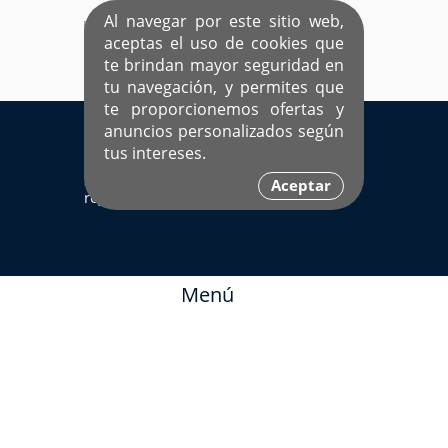
Al navegar por este sitio web,
aceptas el uso de cookies que
te brindan mayor seguridad en
tu navegación, y permites que
te proporcionemos ofertas y
EL ÚNICO SITIO DEDICADO A SOLTEROS
anuncios personalizados según
HISPANOS COMO TÚ
tus intereses.
Sí ya estás
Ingresa aquí
Aceptar
registrado
Menú