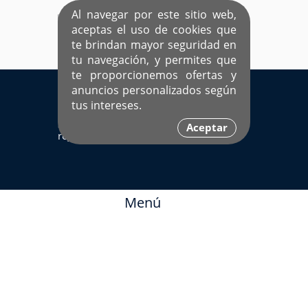
Al navegar por este sitio web,
aceptas el uso de cookies que
te brindan mayor seguridad en
tu navegación, y permites que
te proporcionemos ofertas y
EL ÚNICO SITIO DEDICADO A SOLTEROS
anuncios personalizados según
HISPANOS COMO TÚ
tus intereses.
Sí ya estás
Ingresa aquí
Aceptar
registrado
Menú