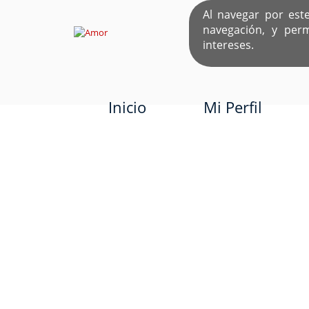
Al navegar por est
navegación, y per
EL ÚNICO S
intereses.
Inicio
Mi Perfil