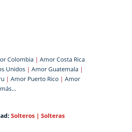
or Colombia
|
Amor Costa Rica
os Unidos
|
Amor Guatemala
|
ru
|
Amor Puerto Rico
|
Amor
más...
dad:
Solteros
|
Solteras