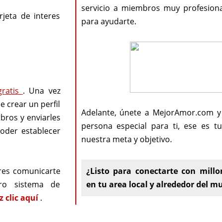
servicio a miembros muy profesiona
rjeta de interes
para ayudarte.
gratis
. Una vez
e crear un perfil
Adelante, únete a MejorAmor.com y
mbros y enviarles
persona especial para ti, ese es t
poder establecer
nuestra meta y objetivo.
res comunicarte
¿Listo para conectarte con millo
ro sistema de
en tu area local y alrededor del 
z clic aquí
.