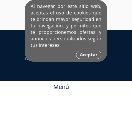
Al navegar por este sitio web,
aceptas el uso de cookies que
te brindan mayor seguridad en
tu navegación, y permites que
te proporcionemos ofertas y
EL ÚNICO SITIO DEDICADO A SOLTEROS
anuncios personalizados según
HISPANOS COMO TÚ
tus intereses.
Sí ya estás
Ingresa aquí
Aceptar
registrado
Menú