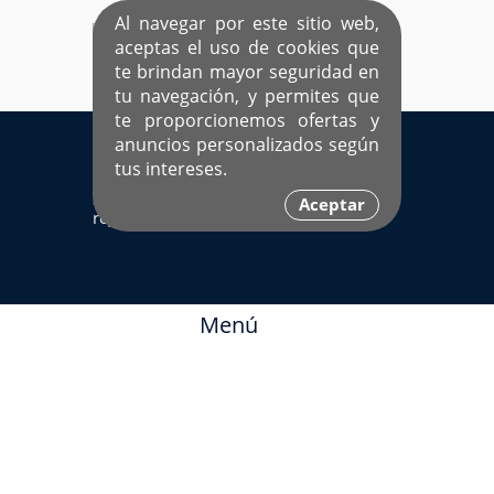
Al navegar por este sitio web,
aceptas el uso de cookies que
te brindan mayor seguridad en
tu navegación, y permites que
te proporcionemos ofertas y
EL ÚNICO SITIO DEDICADO A SOLTEROS
anuncios personalizados según
HISPANOS COMO TÚ
tus intereses.
Sí ya estás
Ingresa aquí
Aceptar
registrado
Menú