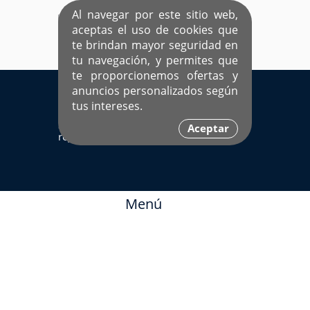
Al navegar por este sitio web,
aceptas el uso de cookies que
te brindan mayor seguridad en
tu navegación, y permites que
te proporcionemos ofertas y
EL ÚNICO SITIO DEDICADO A SOLTEROS
anuncios personalizados según
HISPANOS COMO TÚ
tus intereses.
Sí ya estás
Ingresa aquí
Aceptar
registrado
Menú