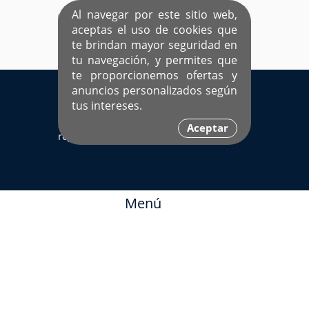
Al navegar por este sitio web,
aceptas el uso de cookies que
te brindan mayor seguridad en
tu navegación, y permites que
te proporcionemos ofertas y
EL ÚNICO SITIO DEDICADO A SOLTEROS
anuncios personalizados según
HISPANOS COMO TÚ
tus intereses.
Sí ya estás
Ingresa aquí
Aceptar
registrado
Menú