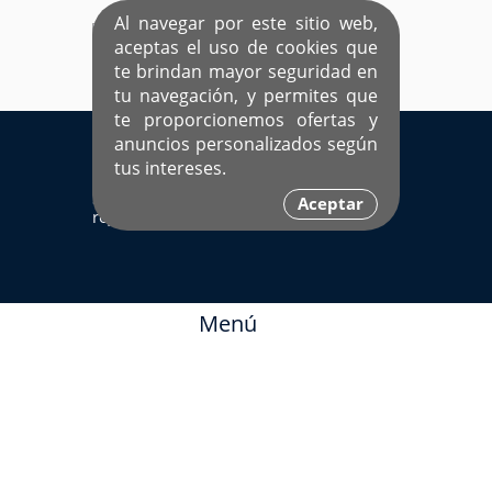
Al navegar por este sitio web,
aceptas el uso de cookies que
te brindan mayor seguridad en
tu navegación, y permites que
te proporcionemos ofertas y
EL ÚNICO SITIO DEDICADO A SOLTEROS
anuncios personalizados según
HISPANOS COMO TÚ
tus intereses.
Sí ya estás
Ingresa aquí
Aceptar
registrado
Menú