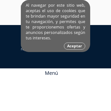
Al navegar por este sitio web,
aceptas el uso de cookies que
te brindan mayor seguridad en
tu navegación, y permites que
te proporcionemos ofertas y
EL ÚNICO SITIO DEDICADO A SOLTEROS
anuncios personalizados según
HISPANOS COMO TÚ
tus intereses.
Sí ya estás
Ingresa aquí
Aceptar
registrado
Menú