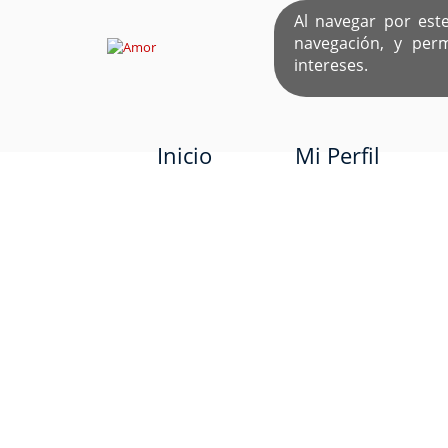
Al navegar por est
navegación, y per
EL ÚNICO S
intereses.
Inicio
Mi Perfil