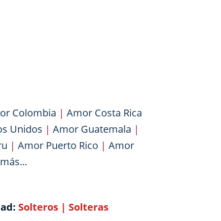
or Colombia
|
Amor Costa Rica
os Unidos
|
Amor Guatemala
|
ru
|
Amor Puerto Rico
|
Amor
más...
dad:
Solteros
|
Solteras