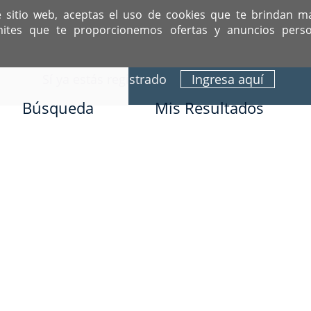
e sitio web, aceptas el uso de cookies que te brindan m
mites que te proporcionemos ofertas y anuncios perso
ITIO DEDICADO A SOLTEROS HISPANOS COMO TÚ
Sí ya estás registrado
Ingresa aquí
Búsqueda
Mis Resultados