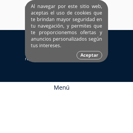
Al navegar por este sitio web,
aceptas el uso de cookies que
te brindan mayor seguridad en
tu navegación, y permites que
te proporcionemos ofertas y
EL ÚNICO SITIO DEDICADO A SOLTEROS
anuncios personalizados según
HISPANOS COMO TÚ
tus intereses.
Sí ya estás
Ingresa aquí
Aceptar
registrado
Menú