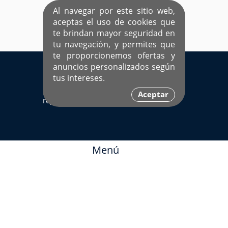
Al navegar por este sitio web,
aceptas el uso de cookies que
te brindan mayor seguridad en
tu navegación, y permites que
te proporcionemos ofertas y
EL ÚNICO SITIO DEDICADO A SOLTEROS
anuncios personalizados según
HISPANOS COMO TÚ
tus intereses.
Sí ya estás
Ingresa aquí
Aceptar
registrado
Menú