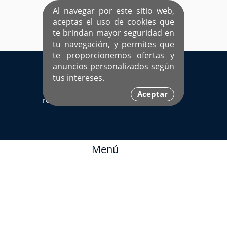
Al navegar por este sitio web,
aceptas el uso de cookies que
te brindan mayor seguridad en
tu navegación, y permites que
te proporcionemos ofertas y
EL ÚNICO SITIO DEDICADO A SOLTEROS
anuncios personalizados según
HISPANOS COMO TÚ
tus intereses.
Sí ya estás
Ingresa aquí
Aceptar
registrado
Menú