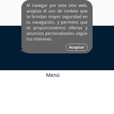
Al navegar por este sitio web,
aceptas el uso de cookies que
te brindan mayor seguridad en
tu navegación, y permites que
te proporcionemos ofertas y
EL ÚNICO SITIO DEDICADO A SOLTEROS
anuncios personalizados según
HISPANOS COMO TÚ
tus intereses.
Sí ya estás
Ingresa aquí
Aceptar
registrado
Menú