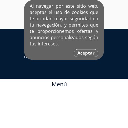
Al navegar por este sitio web,
aceptas el uso de cookies que
te brindan mayor seguridad en
tu navegación, y permites que
te proporcionemos ofertas y
EL ÚNICO SITIO DEDICADO A SOLTEROS
anuncios personalizados según
HISPANOS COMO TÚ
tus intereses.
Sí ya estás
Ingresa aquí
Aceptar
registrado
Menú