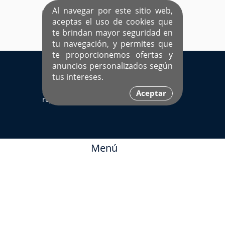
Al navegar por este sitio web,
aceptas el uso de cookies que
te brindan mayor seguridad en
tu navegación, y permites que
te proporcionemos ofertas y
EL ÚNICO SITIO DEDICADO A SOLTEROS
anuncios personalizados según
HISPANOS COMO TÚ
tus intereses.
Sí ya estás
Ingresa aquí
Aceptar
registrado
Menú