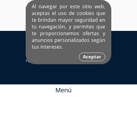
Al navegar por este sitio web,
aceptas el uso de cookies que
te brindan mayor seguridad en
tu navegación, y permites que
te proporcionemos ofertas y
EL ÚNICO SITIO DEDICADO A SOLTEROS
anuncios personalizados según
HISPANOS COMO TÚ
tus intereses.
Sí ya estás
Ingresa aquí
Aceptar
registrado
Menú