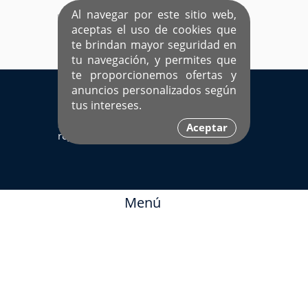
Al navegar por este sitio web,
aceptas el uso de cookies que
te brindan mayor seguridad en
tu navegación, y permites que
te proporcionemos ofertas y
EL ÚNICO SITIO DEDICADO A SOLTEROS
anuncios personalizados según
HISPANOS COMO TÚ
tus intereses.
Sí ya estás
Ingresa aquí
Aceptar
registrado
Menú