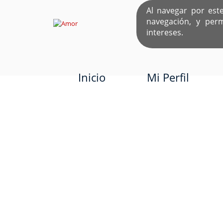
Al navegar por est
navegación, y per
EL ÚNICO S
intereses.
Inicio
Mi Perfil