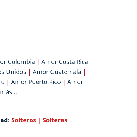
or Colombia
|
Amor Costa Rica
os Unidos
|
Amor Guatemala
|
ru
|
Amor Puerto Rico
|
Amor
más...
dad:
Solteros
|
Solteras