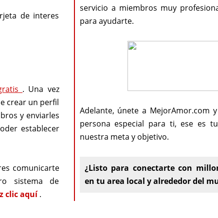
servicio a miembros muy profesiona
rjeta de interes
para ayudarte.
gratis
. Una vez
e crear un perfil
Adelante, únete a MejorAmor.com y
mbros y enviarles
persona especial para ti, ese es t
poder establecer
nuestra meta y objetivo.
res comunicarte
¿Listo para conectarte con millo
ro sistema de
en tu area local y alrededor del 
z clic aquí
.