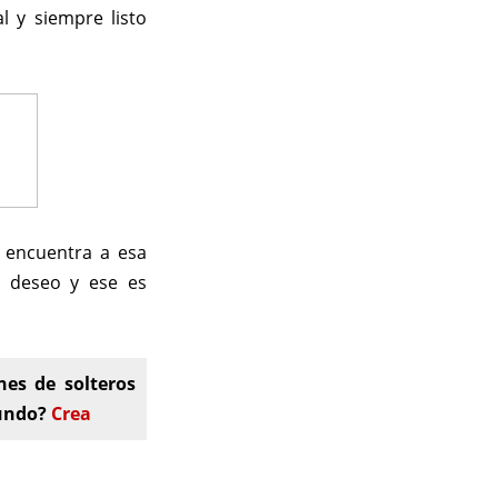
l y siempre listo
 encuentra a esa
u deseo y ese es
nes de solteros
mundo?
Crea