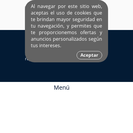
Al navegar por este sitio web,
aceptas el uso de cookies que
te brindan mayor seguridad en
tu navegación, y permites que
te proporcionemos ofertas y
EL ÚNICO SITIO DEDICADO A SOLTEROS
anuncios personalizados según
HISPANOS COMO TÚ
tus intereses.
Sí ya estás
Ingresa aquí
Aceptar
registrado
Menú