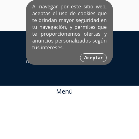
Al navegar por este sitio web,
aceptas el uso de cookies que
te brindan mayor seguridad en
tu navegación, y permites que
te proporcionemos ofertas y
EL ÚNICO SITIO DEDICADO A SOLTEROS
anuncios personalizados según
HISPANOS COMO TÚ
tus intereses.
Sí ya estás
Ingresa aquí
Aceptar
registrado
Menú